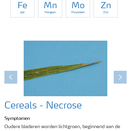
Fe
Mn
Mo
Zn
IJzer
Mangaan
Molybdeen
Zink
Podcasts
Webinars
Previous
Next
Cereals - Necrose
Symptomen
Oudere bladeren worden lichtgroen, beginnend aan de