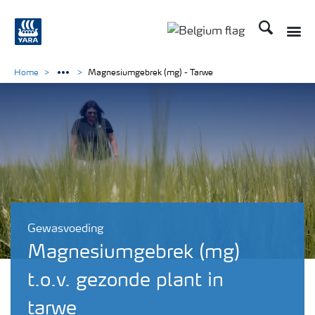
Zoek op Yar
Toggle
Toggle country langu
Home
Magnesiumgebrek (mg) - Tarwe
Gewasvoeding
Magnesiumgebrek (mg)
t.o.v. gezonde plant in
tarwe