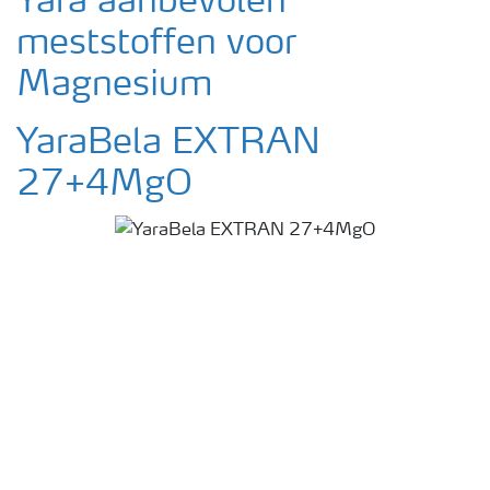
Yara aanbevolen
meststoffen voor
Magnesium
YaraBela EXTRAN
27+4MgO