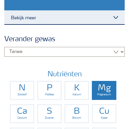
Bekijk meer
Toggl
Nieuwsbrieven
Verander gewas
Gewassen
Meststoffen
Nutriënten
N
P
K
Mg
Toolbox
Stikstof
Fosfaat
Kalium
Magnesium
Grow the future
Ca
S
B
Cu
Calcium
Zwavel
Borium
Koper
Meststoffen veiligheid