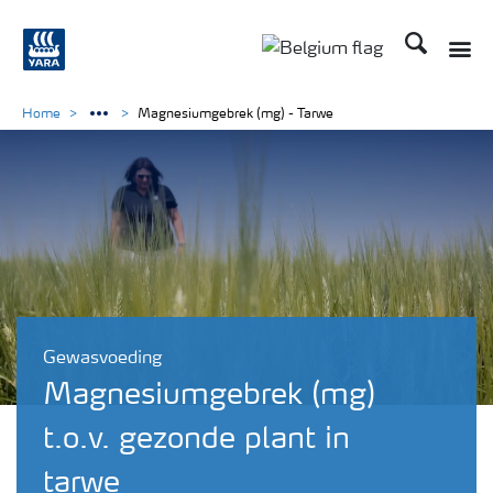
Zoek op Yar
Toggle
Toggle country langu
Home
Magnesiumgebrek (mg) - Tarwe
Gewasvoeding
Magnesiumgebrek (mg)
t.o.v. gezonde plant in
tarwe