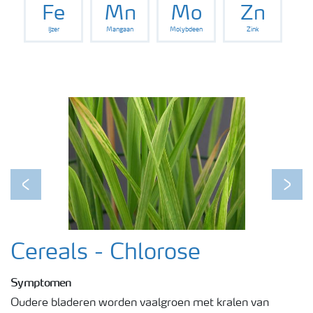
Fe
Mn
Mo
Zn
IJzer
Mangaan
Molybdeen
Zink
Podcasts
Webinars
Previous
Next
Cereals - Chlorose
Symptomen
Oudere bladeren worden vaalgroen met kralen van