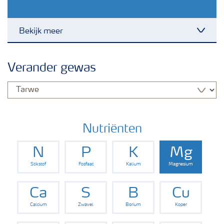
Bekijk meer
Toggl
Nieuwsbrieven
Verander gewas
Gewassen
Meststoffen
Nutriënten
N
P
K
Mg
Toolbox
Stikstof
Fosfaat
Kalium
Magnesium
Grow the future
Ca
S
B
Cu
Calcium
Zwavel
Borium
Koper
Meststoffen veiligheid