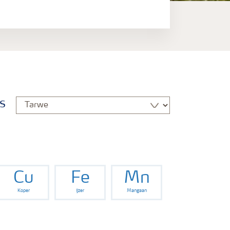
s
Cu
Fe
Mn
Koper
IJzer
Mangaan