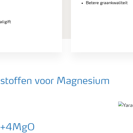
Betere graankwaliteit
ligift
tstoffen voor Magnesium
27+4MgO