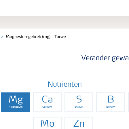
Magnesiumgebrek (mg) - Tarwe
Verander gewa
Nutriënten
Mg
Ca
S
B
Magnesium
Calcium
Zwavel
Borium
Mo
Zn