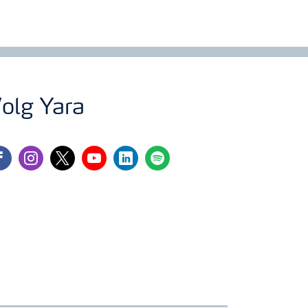
olg Yara
cebook
instagram
twitter
youtube
linkedin
spotify