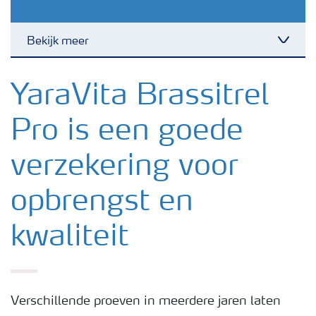
Bekijk meer
Nieuwsbrieven
YaraVita Brassitrel
Pro is een goede
Gewassen
verzekering voor
Meststoffen
opbrengst en
Toolbox
kwaliteit
Grow the future
Verschillende proeven in meerdere jaren laten
Meststoffen veiligheid