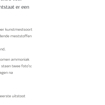
tstaat er een
 per kunstmestsoort
dende
meststoffen
ond.
jgekomen ammoniak
 staan twee foto’s:
dagen na
 eerste uitstoot