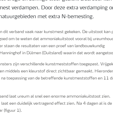
est verdampen. Door deze extra verdamping on
 natuurgebieden met extra N-bemesting.
in dit verband vaak naar kunstmest gekeken.
De uitstoot kan
goed om te weten dat ammoniakuitstoot vooral bij
ureumhou
r staan de resultaten van een proef van
landbouwkundig
Hanninghof
in Dülmen
(Duitsland) waarin dat wordt aangeto
nsters zijn verschillende kunstmeststoffen toegepast. Vri
n middels een kleurstof direct zichtbaar gemaakt. Hieronder
n na toepassing van de betreffende kunstmeststoffen en 11 
send laat ureum al snel een enorme ammoniakuitstoot zien.
r
laat een duidelijk vertragend effect zien. Na 4 dagen al is de
r (figuur 1).