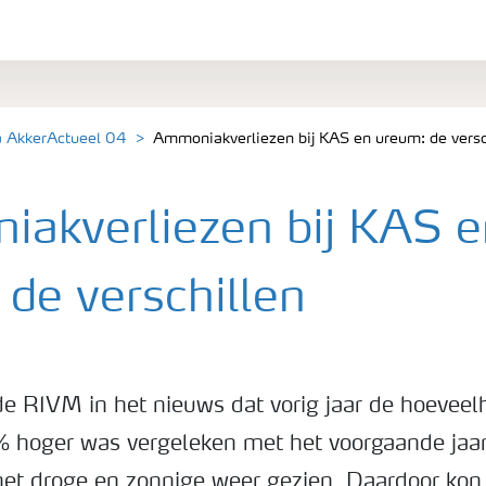
a AkkerActueel 04
Ammoniakverliezen bij KAS en ureum: de versc
akverliezen bij KAS e
de verschillen
e RIVM in het nieuws dat vorig jaar de hoevee
% hoger was vergeleken met het voorgaande jaar
het droge en zonnige weer gezien. Daardoor kon 