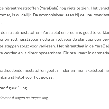
de nitraatmeststoffen (
YaraBela
) nog niets te zien. Het vers
emmer
, is duidelijk. De ammoniakverliezen bij de ureumvariant
rij.
 de nitraatmeststoffen (
YaraBela
) en ureum is goed te verkl
er omzettingsstappen nodig om tot voor de plant opneembare 
e stappen zorgt voor verliezen. Het nitraatdeel in de
YaraBel
te worden en is direct opneembaar. Dit resulteert in aanmerk
raathoudende
meststoffen geeft minder ammoniakuitstoot na
bare stikstof voor het gewas.
itstoot
4
dagen na toepassing.