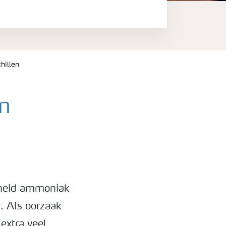
hillen
n
lheid ammoniak
. Als oorzaak
extra veel