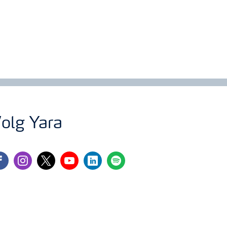
olg Yara
cebook
instagram
twitter
youtube
linkedin
spotify