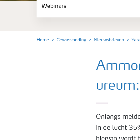
Webinars
Gewassen
Meststoffen
Home
Gewasvoeding
Nieuwsbrieven
Yar
Toolbox
Ammoni
Grow the future
ureum: 
Meststoffen veiligheid
Podcasts
Onlangs meldd
in de lucht 35
Webinars
hiervan wordt 