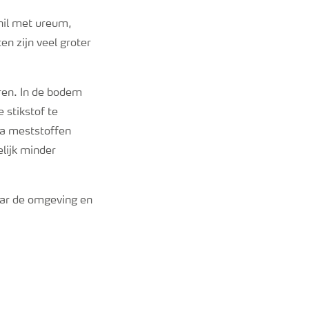
chil met ureum,
en zijn veel groter
aren. In de bodem
stikstof te
a
meststoffen
elijk minder
ar de omgeving en