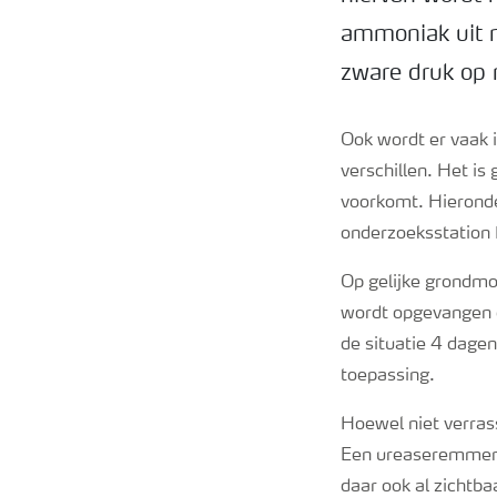
ammoniak uit m
zware druk op
Ook wordt er vaak 
verschillen.
Het is 
voorkomt.
Hieronde
onderzoeksstation
Op gelijke grondmo
wordt opgevangen e
de situatie 4 dage
toepassing.
Hoewel niet verras
Een
ureaseremme
daar ook al zichtbaa