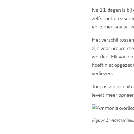
Na 11 dagen is bij 
zelfs met
ureaser
en komen sneller v
Het verschil tussen
zijn voor ureum me
worden. Elk van dez
hoeft niet opgezet 
verliezen.
Toepassen van
nit
levert meer opneem
Figuur
1
: Ammoniaku