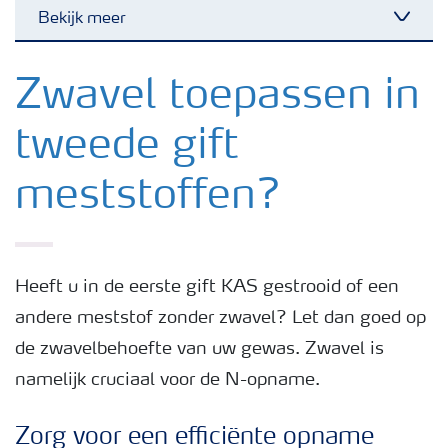
Bekijk meer
Toggl
Nieuwsbrieven
Zwavel toepassen in
tweede gift
Gewassen
meststoffen?
Meststoffen
Toolbox
Heeft u in de eerste gift KAS gestrooid of een
andere meststof zonder zwavel? Let dan goed op
Grow the future
de zwavelbehoefte van uw gewas. Zwavel is
namelijk cruciaal voor de N-opname.
Meststoffen veiligheid
Zorg voor een efficiënte opname