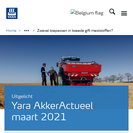
Zoek op Yar
Toggle
Toggle country langu
Home
Zwavel toepassen in tweede gift meststoffen?
Uitgelicht
Yara AkkerActueel
maart 2021