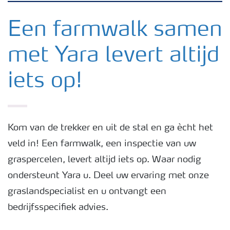
Nieuwsbrieven
Een farmwalk samen
met Yara levert altijd
Gewassen
iets op!
Meststoffen
Toolbox
Kom van de trekker en uit de stal en ga ècht het
veld in! Een farmwalk, een inspectie van uw
Grow the future
graspercelen, levert altijd iets op. Waar nodig
ondersteunt Yara u. Deel uw ervaring met onze
Meststoffen veiligheid
graslandspecialist en u ontvangt een
bedrijfsspecifiek advies.
Podcasts