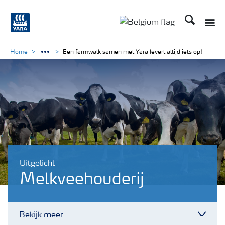
Zoek op Yar
Toggle
Toggle country langu
Home
Een farmwalk samen met Yara levert altijd iets op!
Uitgelicht
Melkveehouderij
Bekijk meer
Toggl