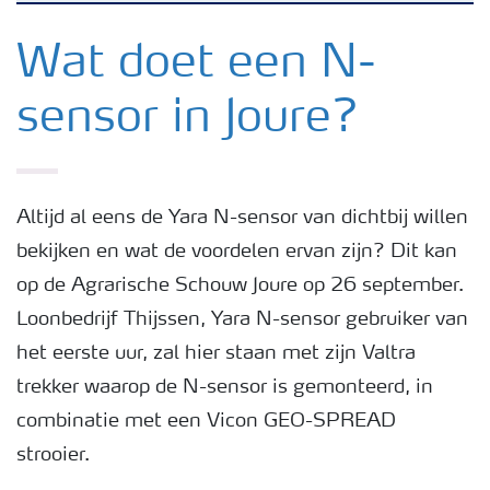
Nieuwsbrieven
Wat doet een N-
sensor in Joure?
Gewassen
Meststoffen
Altijd al eens de Yara N-sensor van dichtbij willen
bekijken en wat de voordelen ervan zijn? Dit kan
Toolbox
op de Agrarische Schouw Joure op 26 september.
Loonbedrijf Thijssen, Yara N-sensor gebruiker van
Grow the future
het eerste uur, zal hier staan met zijn Valtra
trekker waarop de N-sensor is gemonteerd, in
Meststoffen veiligheid
combinatie met een Vicon GEO-SPREAD
strooier.
Podcasts