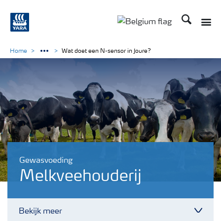
Zoek op Yar
Home
Wat doet een N-sensor in Joure?
Gewasvoeding
Melkveehouderij
Bekijk meer