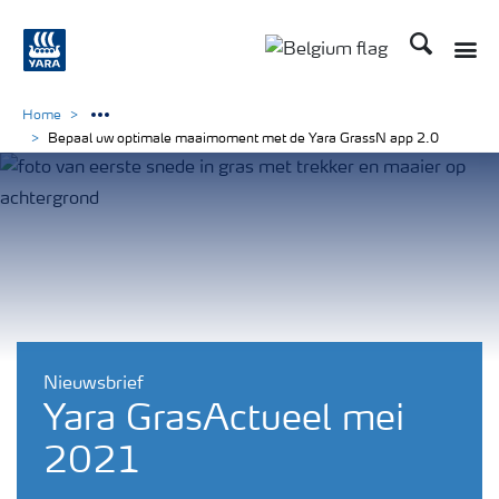
Zoek op Yar
Toggle
Toggle country langu
Home
Bepaal uw optimale maaimoment met de Yara GrassN app 2.0
Nieuwsbrief
Yara GrasActueel mei
2021