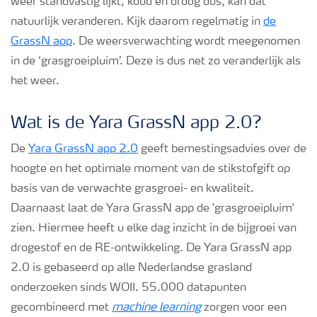
weer standvastig lijkt, koud en droog dus, kan dat
natuurlijk veranderen. Kijk daarom regelmatig in
de
GrassN app
. De weersverwachting wordt meegenomen
in de ‘grasgroeipluim’. Deze is dus net zo veranderlijk als
het weer.
Wat is de Yara GrassN app 2.0?
De
Yara GrassN app 2.0
geeft bemestingsadvies over de
hoogte en het optimale moment van de stikstofgift op
basis van de verwachte grasgroei- en kwaliteit.
Daarnaast laat de Yara GrassN app de 'grasgroeipluim'
zien. Hiermee heeft u elke dag inzicht in de bijgroei van
drogestof en de RE-ontwikkeling. De Yara GrassN app
2.0 is gebaseerd op alle Nederlandse grasland
onderzoeken sinds WOII. 55.000 datapunten
gecombineerd met
machine learning
zorgen voor een