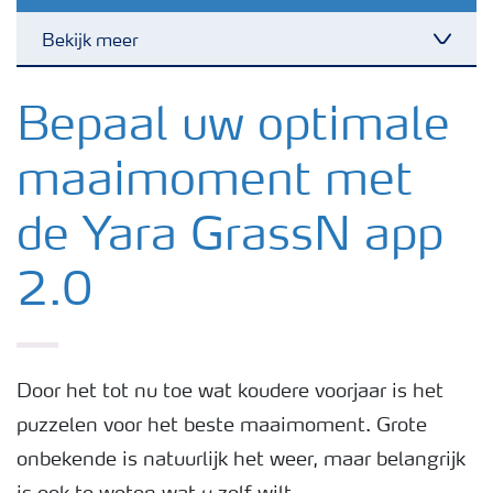
Bekijk meer
Toggl
Nieuwsbrieven
Bepaal uw optimale
maaimoment met
Gewassen
de Yara GrassN app
Meststoffen
2.0
Toolbox
Grow the future
Door het tot nu toe wat koudere voorjaar is het
puzzelen voor het beste maaimoment. Grote
onbekende is natuurlijk het weer, maar belangrijk
Meststoffen veiligheid