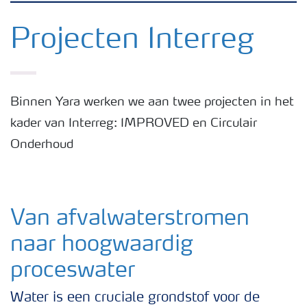
Yara in de Benelux
Projecten Interreg
Waar we actief zijn
Binnen Yara werken we aan twee projecten in het
Carrière
kader van Interreg: IMPROVED en Circulair
Onderhoud
Onze ambitie
Duurzaamheid
Van afvalwaterstromen
naar hoogwaardig
Veiligheidsregels
proceswater
Water is een cruciale grondstof voor de