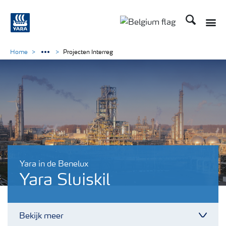
Zoek op Yar
Toggle
Toggle country langu
Home
Projecten Interreg
Yara in de Benelux
Yara Sluiskil
Bekijk meer
Toggl