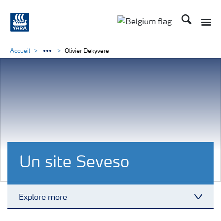
Recherche
Toggle
Toggle country langu
Accueil
Olivier Dekyvere
Un site Seveso
Explore more
Toggl