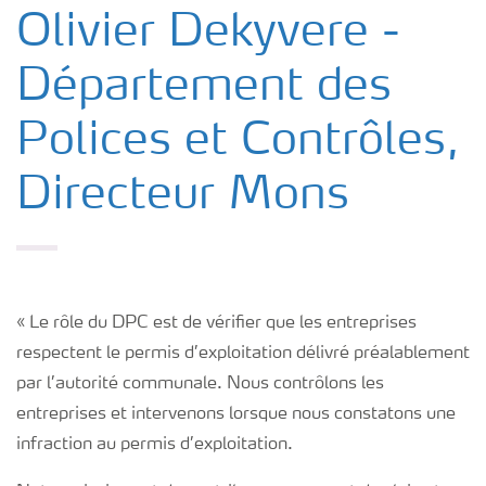
Actualités Tertre
Olivier Dekyvere -
Département des
Information Tertre
Polices et Contrôles,
Informations riverains
Directeur Mons
Un site Seveso
Le groupe Yara
« Le rôle du DPC est de vérifier que les entreprises
respectent le permis d’exploitation délivré préalablement
Contact
par l’autorité communale. Nous contrôlons les
entreprises et intervenons lorsque nous constatons une
infraction au permis d’exploitation.