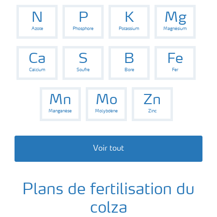
N
P
K
Mg
Azote
Phosphore
Potassium
Magnésium
Ca
S
B
Fe
Calcium
Soufre
Bore
Fer
Mn
Mo
Zn
Manganèse
Molybdène
Zinc
Voir tout
Plans de fertilisation du
colza