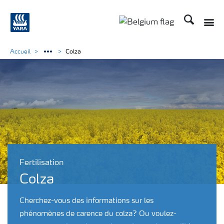
Recherche
Accueil
Colza
Fertilisation
Colza
Cherchez-vous des informations sur les
phénomènes de carence du colza? Ou voulez-