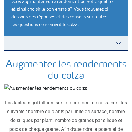
vous augmenter votre rendement ou votre qualité
et ainsi choisir le bon engrais? Vous trouverez ci-
dessous des réponses et des conseils sur toutes
les questions concernant le colza.
Nutrition des cultures
Augmenter les rendements
du colza
Engrais
Outils et services
Les facteurs qui influent sur le rendement de colza sont les
suivants : nombre de plants par unité de surface, nombre
Cultivez l'avenir
de siliques par plant, nombre de graines par silique et
poids de chaque graine. Afin d'atteindre le potentiel de