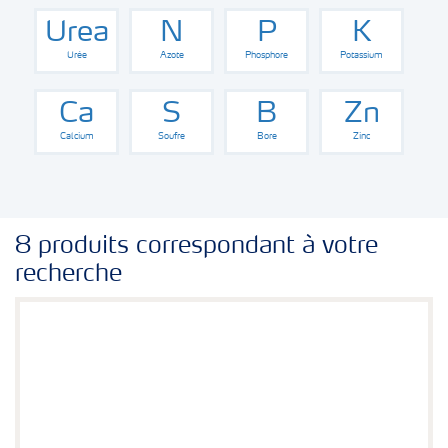
Urea
N
P
K
Urée
Azote
Phosphore
Potassium
Ca
S
B
Zn
Calcium
Soufre
Bore
Zinc
8 produits correspondant à votre
recherche