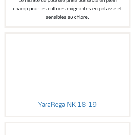
Le nitrate de potasse prillé utilisable en plein
champ pour les cultures exigeantes en potasse et
sensibles au chlore.
YaraRega NK 18-19
Image of YaraRega NK 18-19