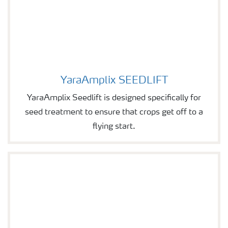
YaraAmplix SEEDLIFT
Image of YaraAmplix SEEDLIFT
YaraAmplix Seedlift is designed specifically for
seed treatment to ensure that crops get off to a
flying start.