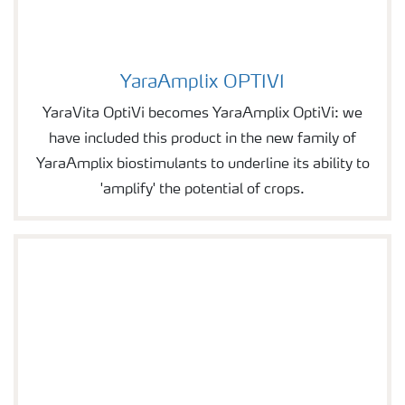
YaraAmplix OPTIVI
Image of YaraAmplix OPTIVI
YaraVita OptiVi becomes YaraAmplix OptiVi: we
have included this product in the new family of
YaraAmplix biostimulants to underline its ability to
'amplify' the potential of crops.