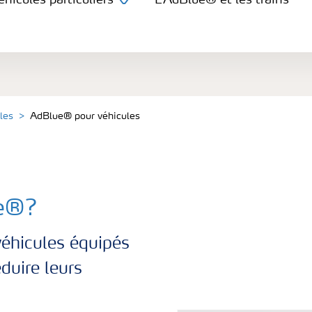
hicules particuliers
L’AdBlue® et les trains
iers et équipements lourds
les particuliers
les
AdBlue® pour véhicules
ue®?
véhicules équipés
duire leurs