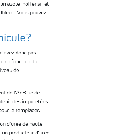
n azote inoffensif et
 adbleu… Vous pouvez
hicule?
 n’avez donc pas
nt en fonction du
iveau de
nt de l’AdBlue de
ontenir des impuretées
pour le remplacer.
ion d’urée de haute
t un producteur d’urée