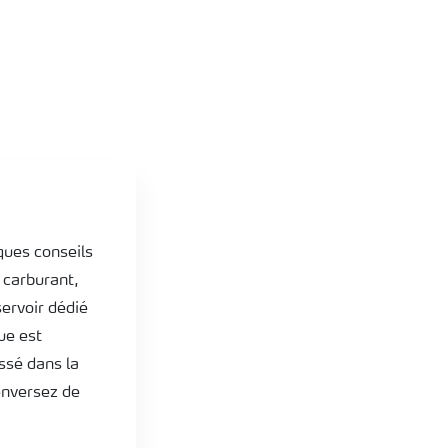
lques conseils
e carburant,
servoir dédié
ue est
assé dans la
enversez de
.