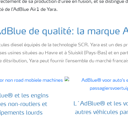
directement de sa production d’urée en fusion, et se distingue d
eté de l’AdBlue Air1 de Yara.
dBlue de qualité: la marque 
icules diesel équipés de la technologie SCR. Yara est un des 
 usines situées au Havre et à Sluiskil (Pays-Bas) et en part
 ditsribution, Yara peut fournir l'ensemble du marché franca
lue® et les engins
L´AdBlue® et les vo
es non-routiers et
autres véhicules par
ipements lourds