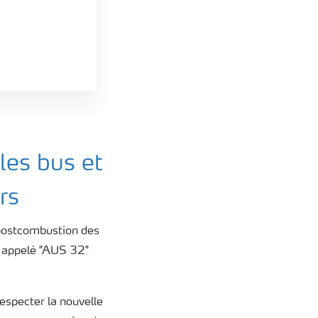
les bus et
rs
t postcombustion des
if appelé "AUS 32"
respecter la nouvelle