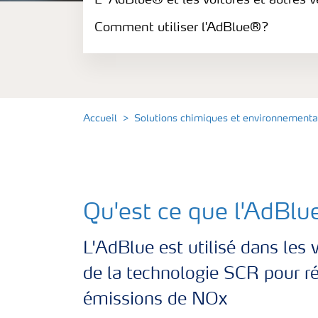
L´AdBlue® et les voitures et autres vé
L’AdBlue® et les engins mobiles non-rout
Comment utiliser l'AdBlue®?
L´AdBlue® et les voitures et autres véhicu
L’AdBlue® et les trains
Accueil
Solutions chimiques et environnementa
OptiSpray
Comment utiliser l'AdBlue®?
Qu'est ce que l'AdBl
L'AdBlue est utilisé dans les 
de la technologie SCR pour ré
émissions de NOx