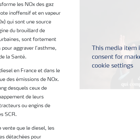
nsforme les NOx des gaz
ote inoffensif et en vapeur
Ox) qui sont une source
gine du brouillard de
 urbaines, sont fortement
This media item i
 pour aggraver l’asthme,
consent for marke
de la Santé.
cookie settings
diesel en France et dans le
ique des émissions de NOx.
ang desquels ceux de
chappement de leurs
 tracteurs ou engins de
mes SCR.
vente que le diesel, les
èces détachées pour