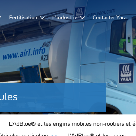
Fertilisation
L'industrie
Contacter Yara
ules
L’AdBlue® et les engins mobiles non-routiers et 