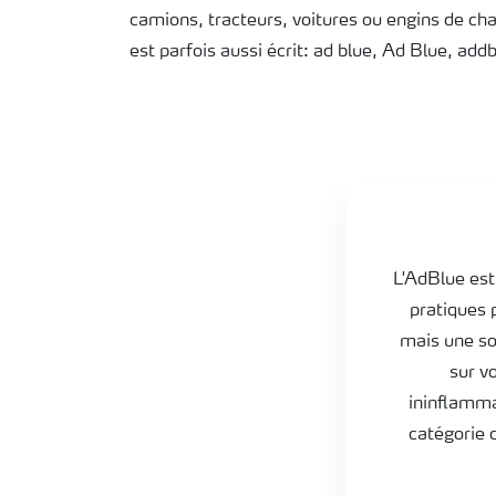
camions, tracteurs, voitures ou engins de ch
est parfois aussi écrit: ad blue, Ad Blue, add
Practical tips
L'AdBlue est 
pratiques p
mais une sol
sur v
ininflammab
catégorie 