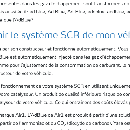
résentes dans les gaz d’échappement sont transformées en u
ois aussi écrit: ad blue, Ad Blue, Ad-Blue, addblue, andblue,
ce-que l’AdBlue?
enir le système SCR de mon vé
lé par son constructeur et fonctionne automatiquement. Vous
’AdBlue est automatiquement injecté dans les gaz d’échappeme
mme pour l’ajustement de la consommation de carburant, le n
ucteur de votre véhicule.
fonctionnement de votre système SCR en utilisant uniqueme
 votre catalyseur. Un produit de qualité inférieure risque de c
alyseur de votre véhicule. Ce qui entrainent des coûts élevés 
arque Air1. L’AdBlue de Air1 est produit à partir d’une solut
 partir de l’ammoniac et du CO₂ (dioxyde de carbone). Yara es