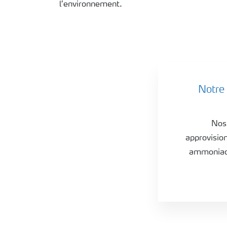
l’environnement.
Technical urea
Notre
Nos 
approvision
ammoniac, 