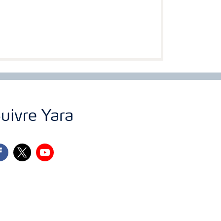
uivre Yara
cebook
twitter
youtube