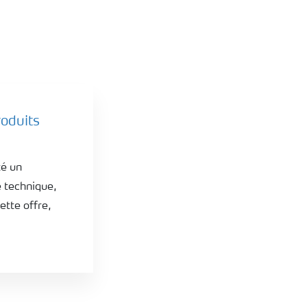
oduits
té un
e technique,
ette offre,