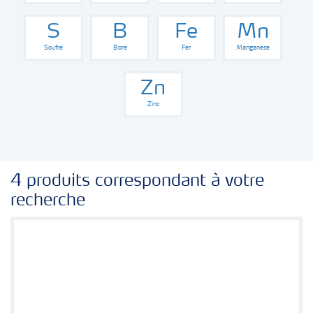
S
B
Fe
Mn
Soufre
Bore
Fer
Manganèse
Zn
Zinc
4 produits correspondant à votre
recherche