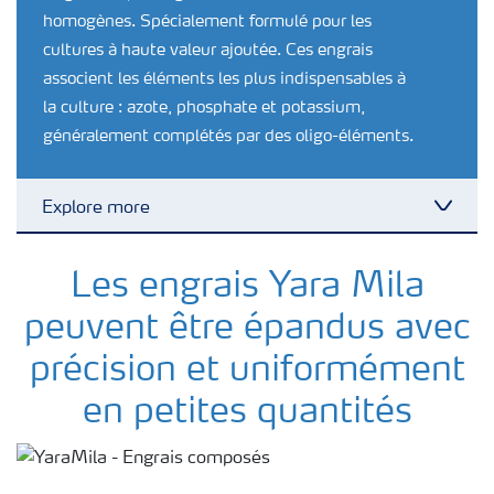
homogènes. Spécialement formulé pour les
cultures à haute valeur ajoutée. Ces engrais
associent les éléments les plus indispensables à
la culture : azote, phosphate et potassium,
généralement complétés par des oligo-éléments.
Explore more
Toggl
Nutrition des cultures
Les engrais Yara Mila
peuvent être épandus avec
Engrais
précision et uniformément
en petites quantités
Outils et services
Cultivez l'avenir