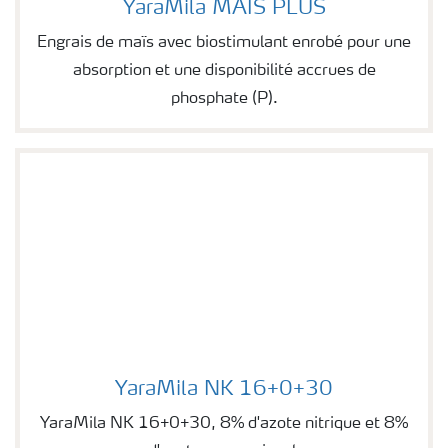
YaraMila MAIS PLUS
Image of YaraMila MAIS PLUS
Engrais de maïs avec biostimulant enrobé pour une
absorption et une disponibilité accrues de
phosphate (P).
YaraMila NK 16+0+30
Image of YaraMila NK 16+0+30
YaraMila NK 16+0+30, 8% d'azote nitrique et 8%