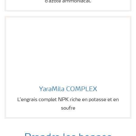
d'azote ammoniacal.
YaraMila COMPLEX
Image of YaraMila COMPLEX
L’engrais complet NPK riche en potasse et en
soufre