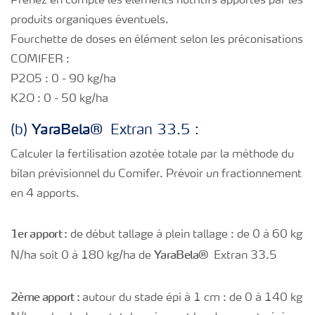
Prenez en compte les éléments nutritifs apportés par les
produits organiques éventuels.
Fourchette de doses en élément selon les préconisations
COMIFER :
P2O5 : 0 - 90 kg/ha
K2O : 0 - 50 kg/ha
Yara
Bela®
(b)
Extran 33.5 :
Calculer la fertilisation azotée totale par la méthode du
bilan prévisionnel du Comifer. Prévoir un fractionnement
en 4 apports.
1er apport :
de début tallage à plein tallage : de 0 à 60 kg
Yara
Bela®
N/ha soit 0 à 180 kg/ha de
Extran 33.5
2ème apport :
autour du stade épi à 1 cm : de 0 à 140 kg