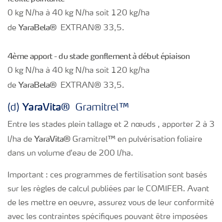
0 kg N/ha à 40 kg N/ha soit 120 kg/ha
Yara
Bela®
de
EXTRAN® 33,5.
4ème apport - du stade gonflement à début épiaison
0 kg N/ha à 40 kg N/ha soit 120 kg/ha
Yara
Bela®
de
EXTRAN® 33,5.
Yara
Vita®
(d)
Gramitrel™
Entre les stades plein tallage et 2 nœuds , apporter 2 à 3
Yara
Vita®
l/ha de
Gramitrel™ en pulvérisation foliaire
dans un volume d'eau de 200 l/ha.
Important : ces programmes de fertilisation sont basés
sur les règles de calcul publiées par le COMIFER. Avant
de les mettre en oeuvre, assurez vous de leur conformité
avec les contraintes spécifiques pouvant être imposées