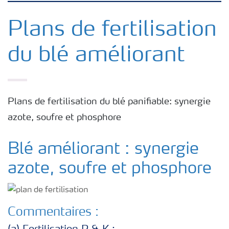
Nutrition des cultures
Plans de fertilisation
du blé améliorant
Engrais
Outils et services
Plans de fertilisation du blé panifiable: synergie
azote, soufre et phosphore
Cultivez l'avenir
Blé améliorant : synergie
Yara Newsletters
azote, soufre et phosphore
Commentaires :