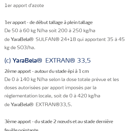
1er apport d'azote
1er apport - de début tallage à plein tallage
De 50 à 60 kg N/ha soit 200 à 250 kg/ha
Yara
Bela®
de
SULFAN® 24+18 qui apportent 35 à 45
kg de SO3/ha.
Yara
Bela®
(c)
EXTRAN® 33,5
2ème apport - autour du stade épi à 1 cm
De 0 à 140 kg N/ha selon la dose totale prévue et les
doses autorisées par apport imposés par la
réglementation locale, soit de 0 à 420 kg/ha
Yara
Bela®
de
EXTRAN®33,5.
3ème apport - du stade 2 nœuds et au stade dernière
feuille pointante