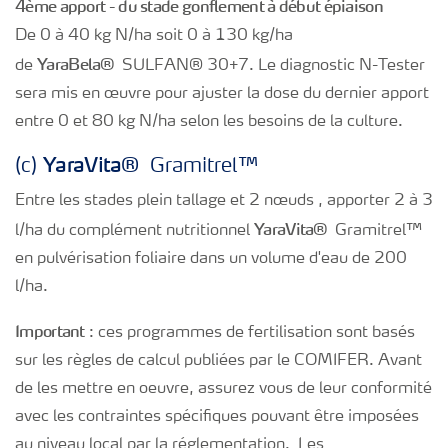
4ème apport - du stade gonflement à début épiaison
De 0 à 40 kg N/ha soit 0 à 130 kg/ha
Yara
Bela®
de
SULFAN® 30+7. Le diagnostic N-Tester
sera mis en œuvre pour ajuster la dose du dernier apport
entre 0 et 80 kg N/ha selon les besoins de la culture.
Yara
Vita®
(c)
Gramitrel™
Entre les stades plein tallage et 2 nœuds , apporter 2 à 3
Yara
Vita®
l/ha du complément nutritionnel
Gramitrel™
en pulvérisation foliaire dans un volume d'eau de 200
l/ha.
Important
: ces programmes de fertilisation sont basés
sur les règles de calcul publiées par le COMIFER. Avant
de les mettre en oeuvre, assurez vous de leur conformité
avec les contraintes spécifiques pouvant être imposées
au niveau local par la réglementation. Les