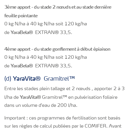
3ème apport - du stade 2 nœuds et au stade dernière
feuille pointante
0 kg N/ha à 40 kg N/ha soit 120 kg/ha
Yara
Bela®
de
EXTRAN® 33,5.
4ème apport - du stade gonflement à début épiaison
0 kg N/ha à 40 kg N/ha soit 120 kg/ha
Yara
Bela®
de
EXTRAN® 33,5.
Yara
Vita®
(d)
Gramitrel™
Entre les stades plein tallage et 2 nœuds , apporter 2 à 3
Yara
Vita®
l/ha de
Gramitrel™ en pulvérisation foliaire
dans un volume d'eau de 200 l/ha.
Important : ces programmes de fertilisation sont basés
sur les règles de calcul publiées par le COMIFER. Avant