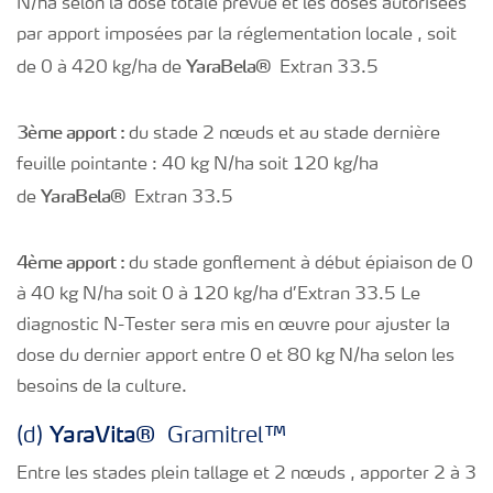
N/ha selon la dose totale prévue et les doses autorisées
par apport imposées par la réglementation locale , soit
Yara
Bela®
de 0 à 420 kg/ha de
Extran 33.5
3ème apport :
du stade 2 nœuds et au stade dernière
feuille pointante : 40 kg N/ha soit 120 kg/ha
Yara
Bela®
de
Extran 33.5
4ème apport :
du stade gonflement à début épiaison de 0
à 40 kg N/ha soit 0 à 120 kg/ha d’Extran 33.5 Le
diagnostic N-Tester sera mis en œuvre pour ajuster la
dose du dernier apport entre 0 et 80 kg N/ha selon les
besoins de la culture.
Yara
Vita®
(d)
Gramitrel™
Entre les stades plein tallage et 2 nœuds , apporter 2 à 3