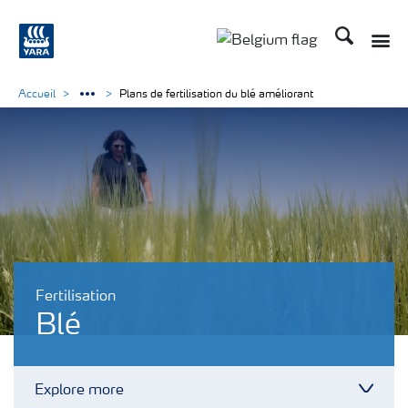
Recherche
Toggle
Toggle country langu
Accueil
Plans de fertilisation du blé améliorant
Fertilisation
Blé
Explore more
Toggl