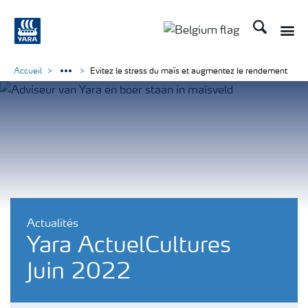
Recherche
Toggle
Toggle country langu
Accueil
Evitez le stress du maïs et augmentez le rendement
Actualités
Yara ActuelCultures
Juin 2022