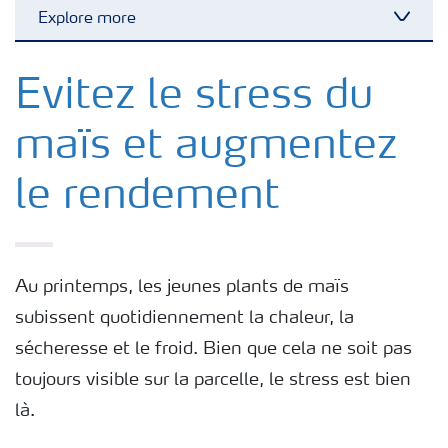
Explore more
Toggl
Nutrition des cultures
Evitez le stress du
maïs et augmentez
Engrais
le rendement
Outils et services
Cultivez l'avenir
Au printemps, les jeunes plants de maïs
subissent quotidiennement la chaleur, la
Yara Newsletters
sécheresse et le froid. Bien que cela ne soit pas
toujours visible sur la parcelle, le stress est bien
là.