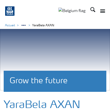
Recherche
Toggle
Toggle country langu
Accueil
YaraBela AXAN
Grow the future
YaraBela AXAN