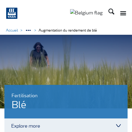
Recherche
Toggle
Toggle country langu
Accueil
Augmentation du rendement de blé
Fertilisation
Blé
Explore more
Toggl