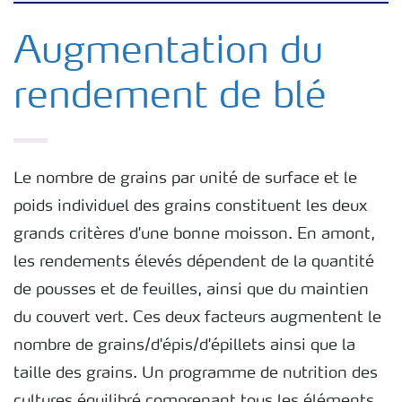
Nutrition des cultures
Augmentation du
rendement de blé
Engrais
Outils et services
Le nombre de grains par unité de surface et le
poids individuel des grains constituent les deux
Cultivez l'avenir
grands critères d'une bonne moisson. En amont,
les rendements élevés dépendent de la quantité
Yara Newsletters
de pousses et de feuilles, ainsi que du maintien
du couvert vert. Ces deux facteurs augmentent le
nombre de grains/d'épis/d'épillets ainsi que la
taille des grains. Un programme de nutrition des
cultures équilibré comprenant tous les éléments