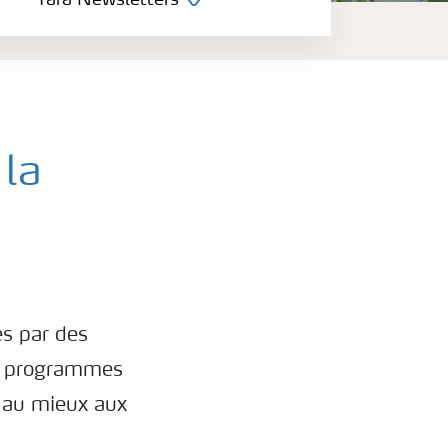
Yara Newsletters
 la
s par des
es programmes
e au mieux aux