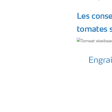
Les consei
tomates s
Engra