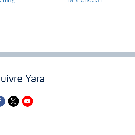
ening
Yara CheckIT
uivre Yara
cebook
twitter
youtube