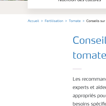
Nutrition des cultures
Engrais
Outils et services
Accueil
Fertilisation
Tomate
Conseils sur 
Cultivez l'avenir
Conseil
Yara Newsletters
tomate
Les recommanda
experts et aid
appropriés pour
besoins spécif