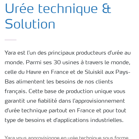
Urée technique & Solution
Urée technique &
Solution
Ammoniac Anhydre & Solution
Acide Nitrique
Yara est l'un des principaux producteurs d'urée au
monde. Parmi ses 30 usines à travers le monde,
Solan
celle du Havre en France et de Sluiskil aux Pays-
Bas alimentent les besoins de nos clients
français. Cette base de production unique vous
garantit une fiabilité dans l'approvisionnement
d'urée technique partout en France et pour tout
type de besoins et d'applications industrielles.
Yara vous approvisionne en urée technique sous forme