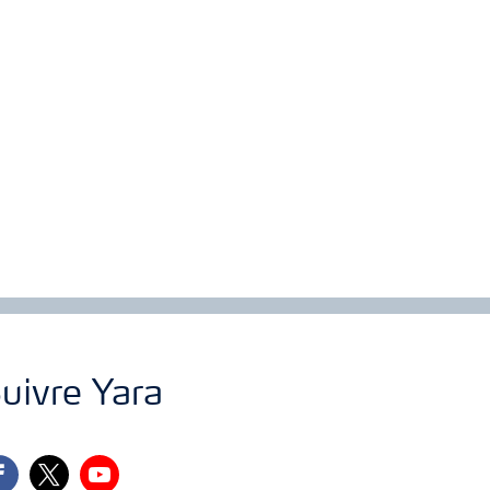
uivre Yara
cebook
twitter
youtube