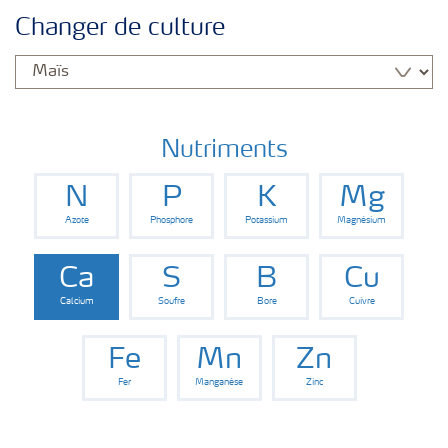
Nutrition des cultures
Changer de culture
Engrais
Outils et services
Nutriments
N
P
K
Mg
Cultivez l'avenir
Azote
Phosphore
Potassium
Magnésium
Yara Newsletters
Ca
S
B
Cu
Calcium
Soufre
Bore
Cuivre
Fe
Mn
Zn
Fer
Manganèse
Zinc