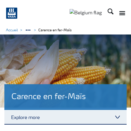
Recherche
Toggle
Toggle country langu
Accueil
Carence en fer-Maïs
Carence en fer-Maïs
Explore more
Toggl