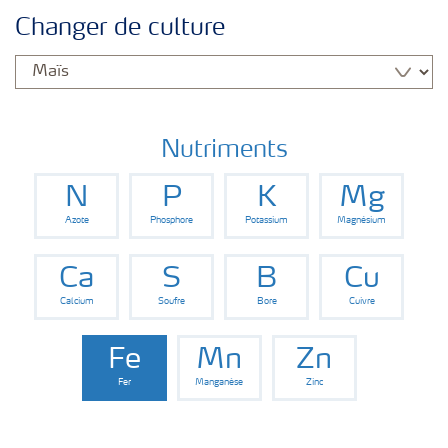
Nutrition des cultures
Changer de culture
Engrais
Outils et services
Nutriments
N
P
K
Mg
Cultivez l'avenir
Azote
Phosphore
Potassium
Magnésium
Yara Newsletters
Ca
S
B
Cu
Calcium
Soufre
Bore
Cuivre
Fe
Mn
Zn
Fer
Manganèse
Zinc