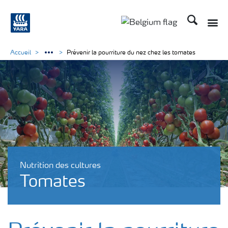
Recherche
Toggle
Toggle country langu
Accueil
Prévenir la pourriture du nez chez les tomates
Nutrition des cultures
Tomates