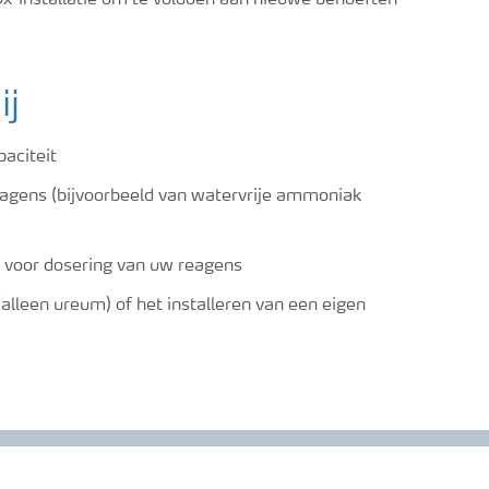
x-installatie om te voldoen aan nieuwe behoeften
ij
aciteit
agens (bijvoorbeeld van watervrije ammoniak
k voor dosering van uw reagens
alleen ureum) of het installeren van een eigen