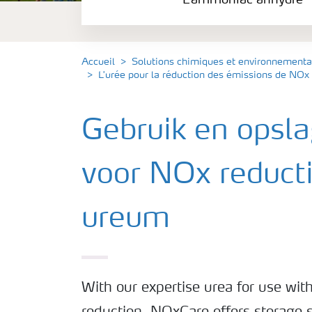
L'ammoniac anhydre
Solution Ammoniacale
L'urée pour la réduction des émissions d
Accueil
Solutions chimiques et environnementa
L'urée pour la réduction des émissions de NOx
Gebruik en opsla
voor NOx reduct
ureum
With our expertise urea for use w