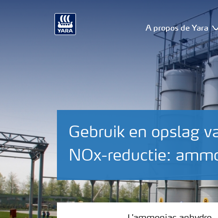
A propos de Yara
Gebruik en opslag v
NOx-reductie: amm
L'ammoniac anhydre