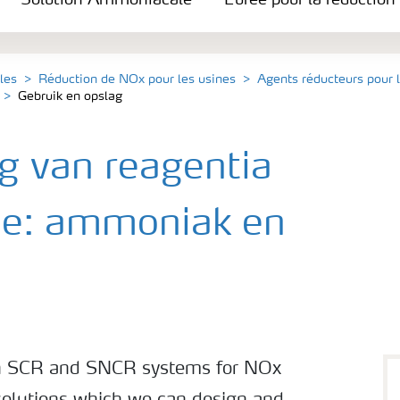
Solution Ammoniacale
L'urée pour la réductio
e NOx
les
Réduction de NOx pour les usines
Agents réducteurs pour 
Gebruik en opslag
g van reagentia
ie: ammoniak en
ith SCR and SNCR systems for NOx