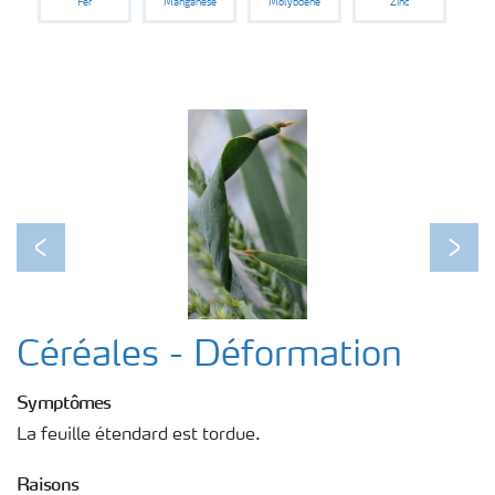
Fer
Manganèse
Molybdène
Zinc
Previous
Next
Céréales - Déformation
Symptômes
La feuille étendard est tordue.
Raisons