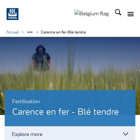
Recherche
Toggle
Toggle country langu
Accueil
Carence en fer-Blé tendre
Fertilisation
Carence en fer - Blé tendre
Explore more
Toggl