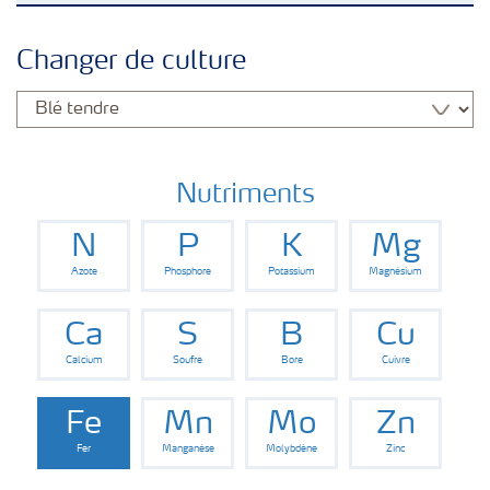
Nutrition des cultures
Changer de culture
Engrais
Outils et services
Nutriments
N
P
K
Mg
Cultivez l'avenir
Azote
Phosphore
Potassium
Magnésium
Yara Newsletters
Ca
S
B
Cu
Calcium
Soufre
Bore
Cuivre
Fe
Mn
Mo
Zn
Fer
Manganèse
Molybdène
Zinc