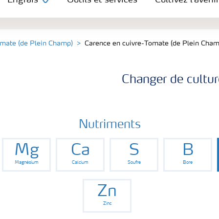
Engrais
Outils et services
Cultivez l'avenir
mate (de Plein Champ)
Carence en cuivre-Tomate (de Plein Cham
Changer de cultur
Nutriments
Mg
Ca
S
B
Magnésium
Calcium
Soufre
Bore
Zn
Zinc