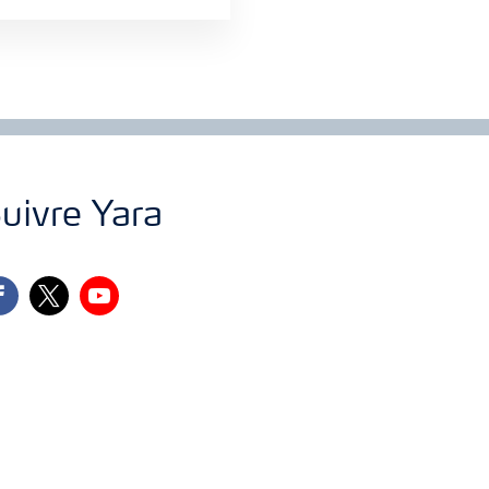
uivre Yara
cebook
twitter
youtube