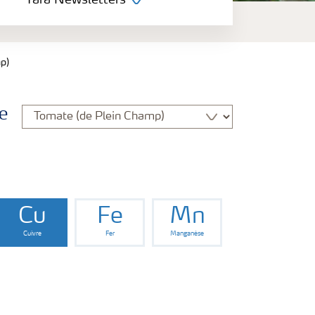
Yara Newsletters
p)
e
Cu
Fe
Mn
Cuivre
Fer
Manganèse