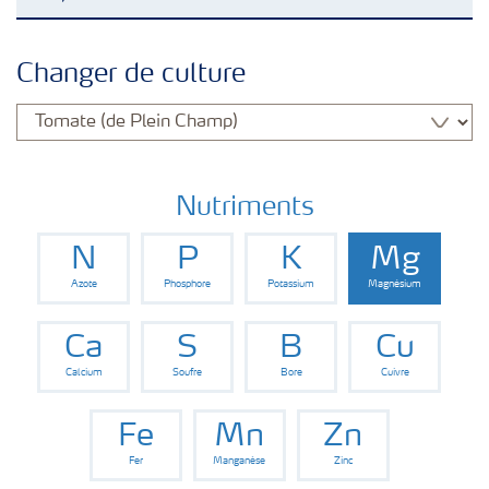
Nutrition des cultures
Changer de culture
Engrais
Outils et services
Nutriments
N
P
K
Mg
Cultivez l'avenir
Azote
Phosphore
Potassium
Magnésium
Yara Newsletters
Ca
S
B
Cu
Calcium
Soufre
Bore
Cuivre
Fe
Mn
Zn
Fer
Manganèse
Zinc