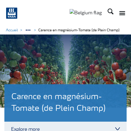
Recherche
Toggle
Toggle country langu
Accueil
Carence en magnésium-Tomate (de Plein Champ)
Carence en magnésium-
Tomate (de Plein Champ)
Explore more
Toggl