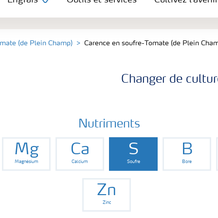
Engrais
Outils et services
Cultivez l'avenir
mate (de Plein Champ)
Carence en soufre-Tomate (de Plein Cha
Changer de cultur
Nutriments
Mg
Ca
S
B
Magnésium
Calcium
Soufre
Bore
Zn
Zinc