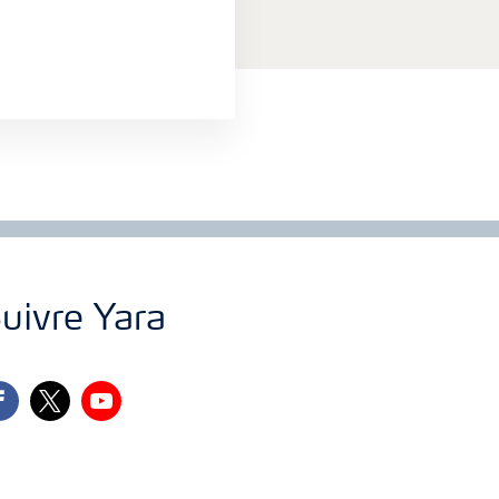
uivre Yara
cebook
twitter
youtube