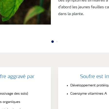
des symptômes similaires à 
d'abord les jeunes feuilles c
dans la plante.
fre aggravé par
Soufre est i
Développement protéiqu
essivage des sols)
Coenzyme vitamines A
es organiques