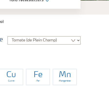
Yara Newsletters
mp)
e
Cu
Fe
Mn
Cuivre
Fer
Manganèse