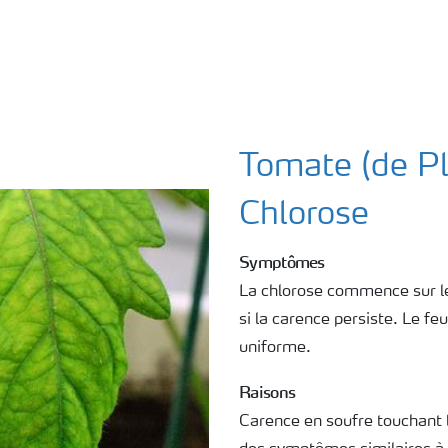
Tomate (de P
Chlorose
Symptômes
La chlorose commence sur les
si la carence persiste. Le fe
uniforme.
Raisons
Carence en soufre touchant 