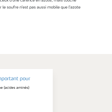
ceux d'une carence en azote, mais touche
ar le soufre n'est pas aussi mobile que l'azote
mportant pour
e (acides aminés)