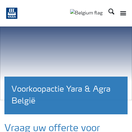
Zoek op Yar
Toggle
Toggle country langu
Voorkoopactie Yara & Agra
België
Vraag uw offerte voor