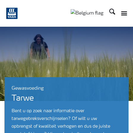
Zoek op Yar
Toggle
Toggle country langu
Gewasvoeding
Tarwe
Bent u op zoek naar informatie over
tarwegebreksverschijnselen? Of wilt u uw
opbrengst of kwaliteit verhogen en dus de juiste