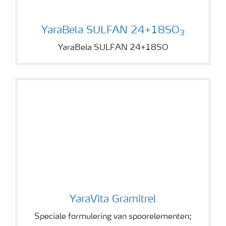
YaraBela SULFAN 24+18SO
YaraBela SULFAN 24+18SO
3
YaraBela SULFAN 24+18SO
YaraVita Gramitrel
YaraVita Gramitrel
Speciale formulering van spoorelementen;