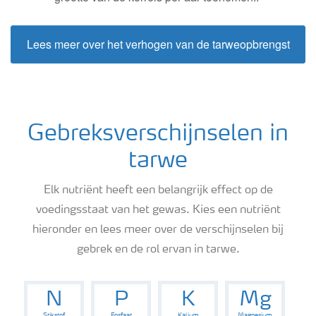
Meststoffen veiligheid
Lees meer over het verhogen van de tarweopbrengst
Podcasts
Webinars
Gebreksverschijnselen in
tarwe
Elk nutriënt heeft een belangrijk effect op de
voedingsstaat van het gewas. Kies een nutriënt
hieronder en lees meer over de verschijnselen bij
gebrek en de rol ervan in tarwe.
N
P
K
Mg
Stikstof
Fosfaat
Kalium
Magnesium