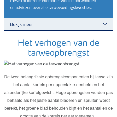
meststof kiezen? Hieronder vindt u antwoorden
en adviezen over alle tarwevoedingskwesties.
Bekijk meer
Toggl
Nieuwsbrieven
Het verhogen van de
tarweopbrengst
Gewassen
Meststoffen
De twee belangrijkste opbrengstcomponenten bij tarwe zijn
het aantal korrels per oppervlakte-eenheid en het
Toolbox
afzonderlijke korrelgewicht. Hoge opbrengsten worden pas
behaald als het juiste aantal bladeren en spruiten wordt
Grow the future
bereikt, het groene blad behouden blijft en het aantal en de
grootte van de korrels per aar toenemen..