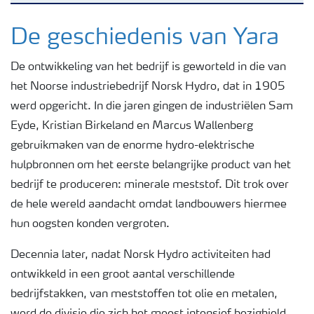
Yara in de Benelux
De geschiedenis van Yara
De ontwikkeling van het bedrijf is geworteld in die van
Waar we actief zijn
het Noorse industriebedrijf Norsk Hydro, dat in 1905
werd opgericht. In die jaren gingen de industriëlen Sam
Carrière
Eyde, Kristian Birkeland en Marcus Wallenberg
gebruikmaken van de enorme hydro-elektrische
Onze ambitie
hulpbronnen om het eerste belangrijke product van het
bedrijf te produceren: minerale meststof. Dit trok over
de hele wereld aandacht omdat landbouwers hiermee
Duurzaamheid
hun oogsten konden vergroten.
Veiligheidsregels
Decennia later, nadat Norsk Hydro activiteiten had
ontwikkeld in een groot aantal verschillende
bedrijfstakken, van meststoffen tot olie en metalen,