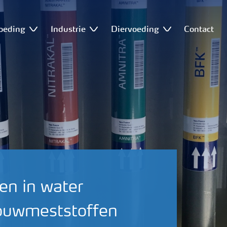
oeding
Industrie
Diervoeding
Contact
 en in water
bouwmeststoffen