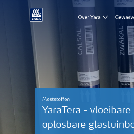
Over Yara
Gewasv
Meststoffen
YaraTera - vloeibare
oplosbare glastuin