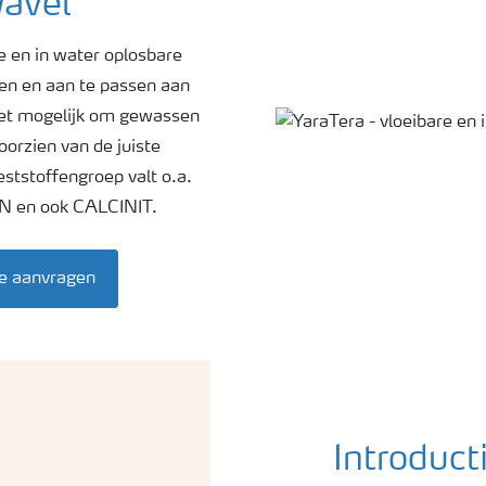
wavel
e en in water oplosbare
en en aan te passen aan
 het mogelijk om gewassen
orzien van de juiste
tstoffengroep valt o.a.
en ook CALCINIT.
e aanvragen
Introduct