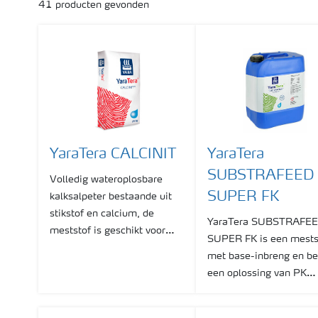
41
producten gevonden
YaraTera CALCINIT
YaraTera
SUBSTRAFEED
Volledig wateroplosbare
SUPER FK
kalksalpeter bestaande uit
stikstof en calcium, de
YaraTera SUBSTRAFE
meststof is geschikt voor
SUPER FK is een mests
alle watergeefsystemen.
met base-inbreng en be
een oplossing van PK
meststoffen. De
samenstelling komt ov