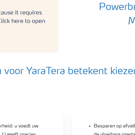
Powerbr
ause it requires
M
lick here to open
 voor YaraTera betekent kieze
arheid: u voedt uw
Besparen op afvalk
 U geeft precies
de vloeibare mests