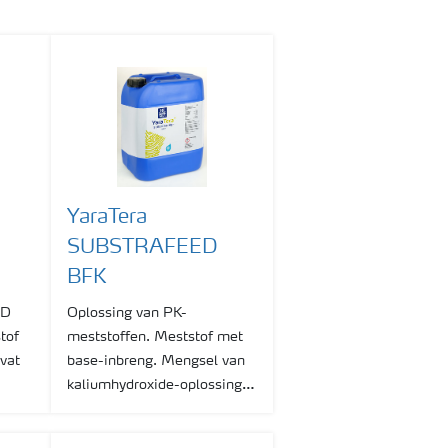
YaraTera
SUBSTRAFEED
BFK
ED
Oplossing van PK-
tof
meststoffen. Meststof met
vat
base-inbreng. Mengsel van
kaliumhydroxide-oplossing
en FOSFORZUUR.
ereen