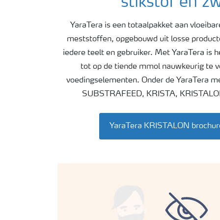
stikstof en z
Meststoffen veiligheid
YaraTera is een totaalpakket aan vloeibar
meststoffen, opgebouwd uit losse product
Podcasts
iedere teelt en gebruiker. Met YaraTera is
tot op de tiende mmol nauwkeurig te vo
Webinars
voedingselementen. Onder de YaraTera mes
SUBSTRAFEED, KRISTA, KRISTALON 
YaraTera KRISTALON brochur