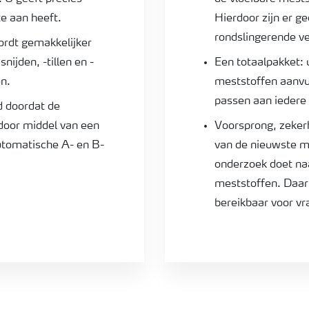
e aan heeft.
Hierdoor zijn er g
rondslingerende v
ordt gemakkelijker
nijden, -tillen en -
Een totaalpakket: 
n.
meststoffen aanvu
passen aan iedere 
d doordat de
door middel van een
Voorsprong, zekerh
automatische A- en B-
van de nieuwste m
onderzoek doet na
meststoffen. Daar
bereikbaar voor vr