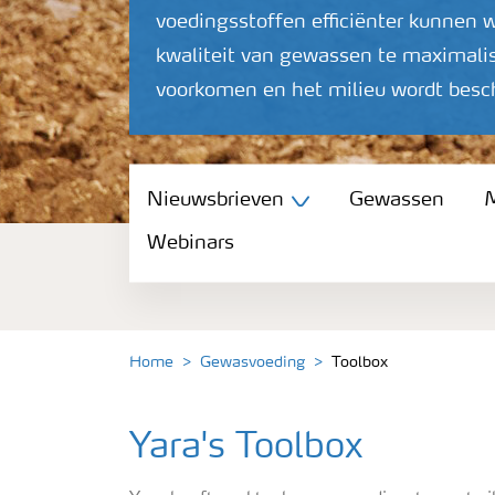
voedingsstoffen efficiënter kunnen 
kwaliteit van gewassen te maximalis
voorkomen en het milieu wordt bes
Nieuwsbrieven
Nieuwsbrieven
Gewassen
M
Webinars
Gewassen
Meststoffen
Home
Gewasvoeding
Toolbox
Toolbox
Yara's Toolbox
Grow the future