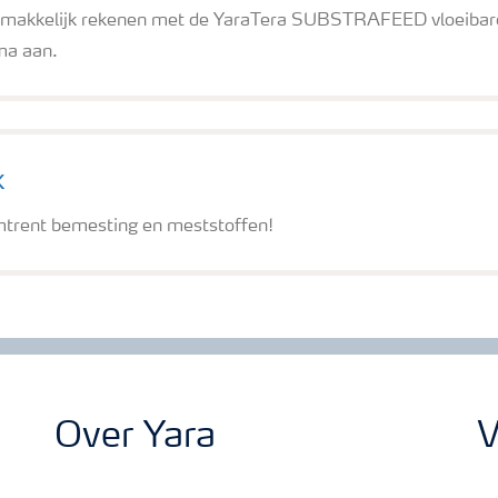
gemakkelijk rekenen met de YaraTera SUBSTRAFEED vloeibar
ma aan.
k
mtrent bemesting en meststoffen!
Over Yara
V