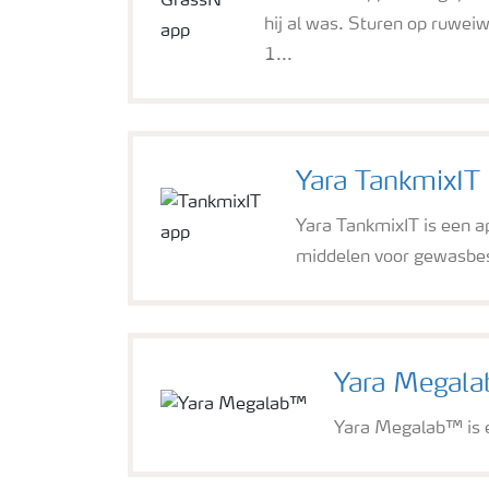
hij al was. Sturen op ruwei
1...
Yara TankmixIT
Yara TankmixIT is een a
middelen voor gewasbe
Yara Megal
Yara Megalab™ is e