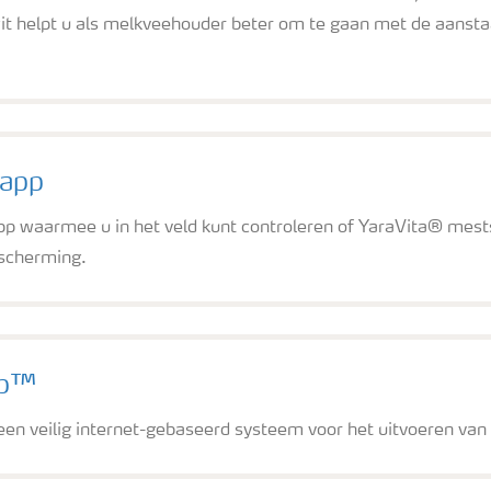
wit helpt u als melkveehouder beter om te gaan met de aanst
 app
pp waarmee u in het veld kunt controleren of YaraVita® mes
scherming.
ab™
en veilig internet-gebaseerd systeem voor het uitvoeren va