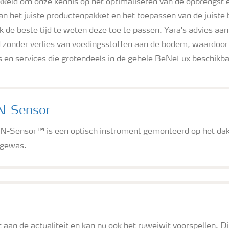
ikkeld om onze kennis op het optimaliseren van de opbrengst e
an het juiste productenpakket en het toepassen van de juist
ijk de beste tijd te weten deze toe te passen. Yara's advies 
zonder verlies van voedingsstoffen aan de bodem, waardoor 
s en services die grotendeels in de gehele BeNeLux beschikbaa
N-Sensor
N-Sensor™ is een optisch instrument gemonteerd op het dak 
 gewas.
aan de actualiteit en kan nu ook het ruweiwit voorspellen. 