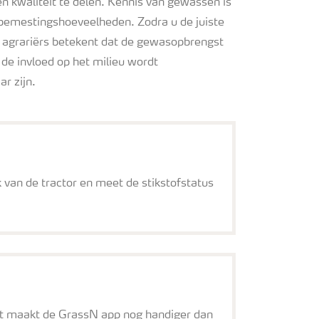
n kwaliteit te delen. Kennis van gewassen is
e bemestingshoeveelheden. Zodra u de juiste
aan agrariërs betekent dat de gewasopbrengst
de invloed op het milieu wordt
r zijn.
van de tractor en meet de stikstofstatus
Dit maakt de GrassN app nog handiger dan