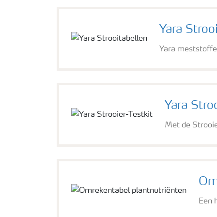
Yara Stroo
Yara meststoffe
Yara Stroo
Met de Strooie
Omr
Een 