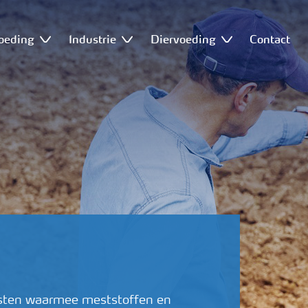
oeding
Industrie
Diervoeding
Contact
nsten waarmee meststoffen en