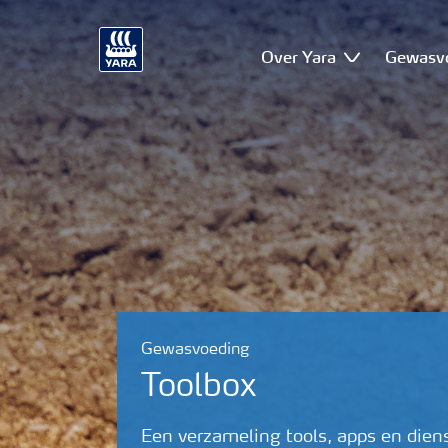
Over Yara
Gewasv
Gewasvoeding
Toolbox
Een verzameling tools, apps en die