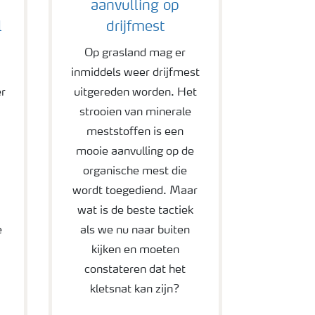
aanvulling op
l
drijfmest
Op grasland mag er
inmiddels weer drijfmest
r
uitgereden worden. Het
strooien van minerale
meststoffen is een
mooie aanvulling op de
organische mest die
h
wordt toegediend. Maar
n
wat is de beste tactiek
e
als we nu naar buiten
kijken en moeten
constateren dat het
kletsnat kan zijn?