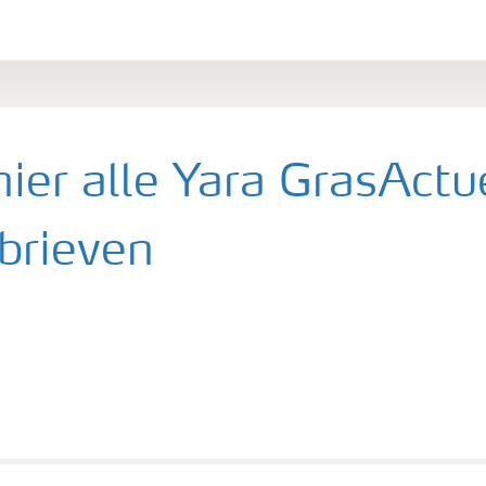
hier alle Yara GrasActu
brieven