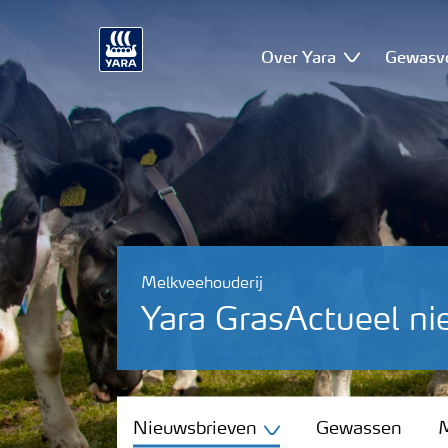
Over Yara
Gewasv
Melkveehouderij
Yara GrasActueel ni
Nieuwsbrieven
Nieuwsbrieven
Gewassen
M