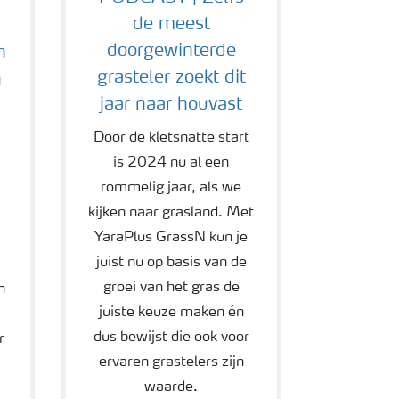
de meest
doorgewinterde
n
grasteler zoekt dit
n
jaar naar houvast
Door de kletsnatte start
is 2024 nu al een
rommelig jaar, als we
kijken naar grasland. Met
YaraPlus GrassN kun je
juist nu op basis van de
groei van het gras de
n
juiste keuze maken én
dus bewijst die ook voor
r
ervaren grastelers zijn
waarde.