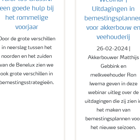
Webinar |
een goede hulp bij
Uitdagingen in
het rommelige
bemestingsplanne
voorjaar
voor akkerbouw e
veehouderij
Door de grote verschillen
in neerslag tussen het
26-02-2024 |
noorden en het zuiden
Akkerbouwer Matthijs
van de Benelux zien we
Gebbink en
ook grote verschillen in
melkveehouder Ron
bemestingsstrategieën.
Iwema geven in deze
webinar uitleg over de
uitdagingen die zij zien i
het maken van
bemestingsplannen voo
het nieuwe seizoen.