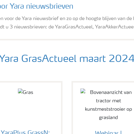
oor Yara nieuwsbrieven
ven voor de Yara nieuwsbrief en zo op de hoogte blijven van de
dt u 3 nieuwsbrieven: de YaraGrasActueel, YaraAkkerActueel 
Yara GrasActueel maart 202
YaraPlus GrassN: