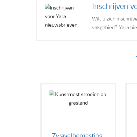
Inschrijven v
Wilt u zich inschrij
vakgebied? Yara bie
Zwavelbemesting,