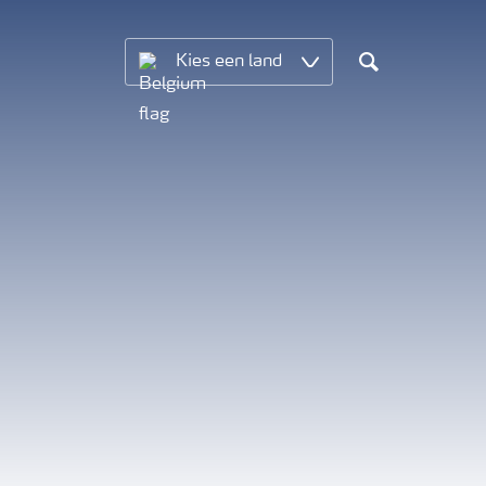
Kies een land
Search