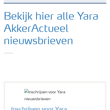
Nieuwsbrieven
Bekijk hier alle Yara
AkkerActueel
Gewassen
nieuwsbrieven
Meststoffen
Toolbox
Grow the future
Meststoffen veiligheid
Podcasts
Inschrijven voor Yara