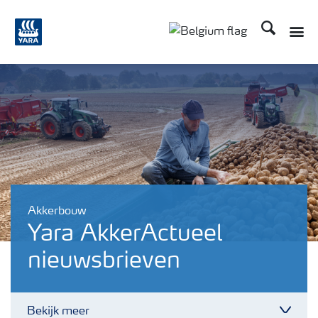
Zoek op Yar
Toggle
Toggle country langu
Akkerbouw
Yara AkkerActueel
nieuwsbrieven
Bekijk meer
Toggl