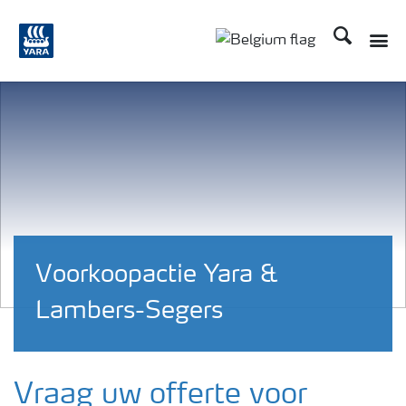
Zoek op Yar
Toggle
Toggle country langu
Voorkoopactie Yara &
Lambers-Segers
Vraag uw offerte voor