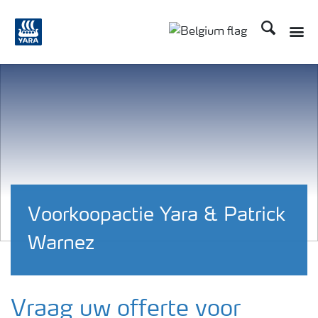
Zoek op Yar
Toggle
Toggle country langu
Voorkoopactie Yara & Patrick
Warnez
Vraag uw offerte voor