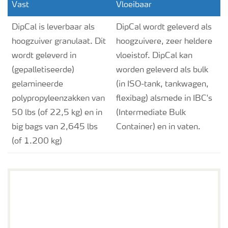
Vast
Vloeibaar
DipCal is leverbaar als
DipCal wordt geleverd als
hoogzuiver granulaat. Dit
hoogzuivere, zeer heldere
wordt geleverd in
vloeistof. DipCal kan
(gepalletiseerde)
worden geleverd als bulk
gelamineerde
(in ISO-tank, tankwagen,
polypropyleenzakken van
flexibag) alsmede in IBC's
50 lbs (of 22,5 kg) en in
(Intermediate Bulk
big bags van 2,645 lbs
Container) en in vaten.
(of 1.200 kg)