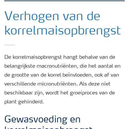
Nieuwsbrieven
Verhogen van de
korrelmaisopbrengst
Gewassen
Meststoffen
De korrelmaisopbrengst hangt behalve van de
belangrijkste macronutriënten, die het aantal en
Toolbox
de grootte van de korrel beïnvloeden, ook af van
verschillende micronutriënten. Als deze niet
Grow the future
beschikbaar zijn, wordt het groeiproces van de
plant gehinderd.
Meststoffen veiligheid
Gewasvoeding en
Podcasts