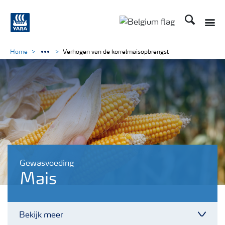
Zoek op Yar
Toggle
Toggle country langu
Home
Verhogen van de korrelmaisopbrengst
Gewasvoeding
Mais
Bekijk meer
Toggl