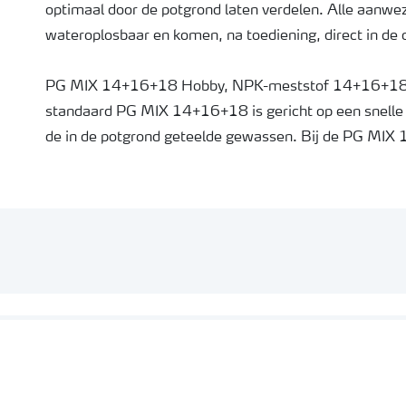
optimaal door de potgrond laten verdelen. Alle aanwez
wateroplosbaar en komen, na toediening, direct in de
PG MIX 14+16+18 Hobby, NPK-meststof 14+16+18+s
standaard PG MIX 14+16+18 is gericht op een snelle 
de in de potgrond geteelde gewassen. Bij de PG MIX 
daarom zijn de gebruikte grondstoffen wat aangepast 
segment komt te vallen. Uiteraard blijft het product a
het voor toepassingen in de hobbyteelt een uitstekend