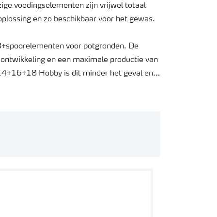
ige voedingselementen zijn vrijwel totaal
 oplossing en zo beschikbaar voor het gewas.
poorelementen voor potgronden. De
ontwikkeling en een maximale productie van
14+16+18 Hobby is dit minder het geval en
zodat het product in een iets goedkoper
an de gestelde kwaliteitseisen voldoen en is
 product.