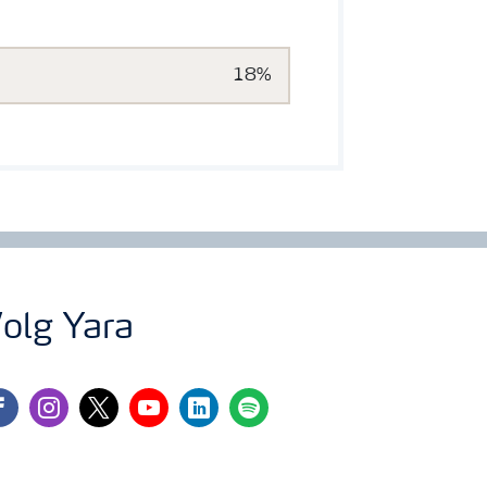
18%
olg Yara
cebook
instagram
twitter
youtube
linkedin
spotify