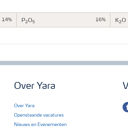
14%
P
O
16%
K
O
2
5
2
Over Yara
V
fa
Over Yara
Openstaande vacatures
Nieuws en Evenementen