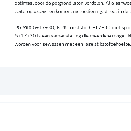
optimaal door de potgrond laten verdelen. Alle aanwez
wateroplosbaar en komen, na toediening, direct in de
PG MIX 6+17+30, NPK-meststof 6+17+30 met spoor
6+17+30 is een samenstelling die meerdere mogelijkh
worden voor gewassen met een lage stikstofbehoefte
met YaraLiva CALCINIT. Deze laatste optie zorgt, en
wateroplosbaar calcium in de potgrond, en voor een ho
stikstofgift.