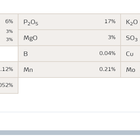
6%
P
O
17%
K
O
2
5
2
3%
MgO
3%
SO
3%
3
B
0.04%
Cu
0.12%
Mn
0.21%
Mo
052%