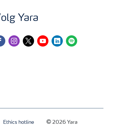
olg Yara
cebook
instagram
twitter
youtube
linkedin
spotify
Ethics hotline
2026 Yara