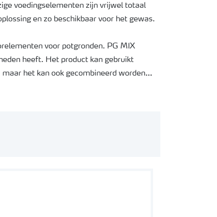
ige voedingselementen zijn vrijwel totaal
 oplossing en zo beschikbaar voor het gewas.
elementen voor potgronden. PG MIX
eden heeft. Het product kan gebruikt
, maar het kan ook gecombineerd worden
 voor een toename van de hoeveelheid
og nitraataandeel binnen de totale