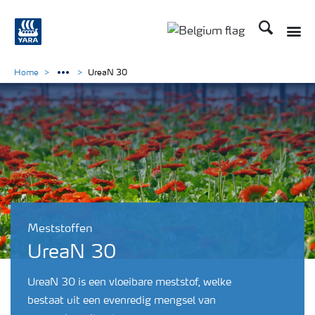
Zoek op Yar
Toggle
Toggle country langu
Home
UreaN 30
Meststoffen
UreaN 30
UreaN 30 is een vloeibare meststof, welke
bestaat uit een evenredig mengsel van