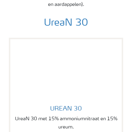
Meststoffen veiligheid
en aardappelen).
Podcasts
UreaN 30
Webinars
UREAN 30
UREAN 30
UreaN 30 met 15% ammoniumnitraat en 15%
ureum.