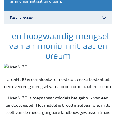
ammoniumnitraat en ureum.
Bekijk meer
Toggl
Nieuwsbrieven
Een hoogwaardig mengsel
van ammoniumnitraat en
Gewassen
ureum
Meststoffen
UreaN 30 is een vloeibare meststof, welke bestaat uit
Toolbox
een evenredig mengsel van ammoniumnitraat en ureum.
UreaN 30 is toepasbaar middels het gebruik van een
Grow the future
landbouwspuit. Het middel is breed inzetbaar o.a. in de
teelt van de meest gangbare landbouwgewassen (maïs