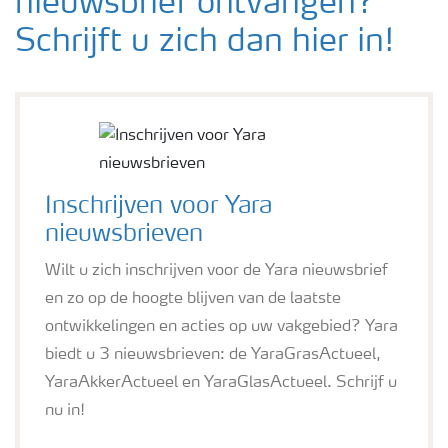
nieuwsbrief ontvangen?
met 4 % Magnesiumoxide wordt ook 12kg
Schrijft u zich dan hier in!
Magnesiumoxide per hectare bemest. Afhankelijk van
het gewas is dat 20 - 80 % van de benodigde
hoeveelheid Mg!
YaraBela NITROMAG 27+4MgO was voorheen bekend
als YaraBela EXTRAN 27+4MgO.
Inschrijven voor Yara
nieuwsbrieven
Wilt u zich inschrijven voor de Yara nieuwsbrief
en zo op de hoogte blijven van de laatste
ontwikkelingen en acties op uw vakgebied? Yara
biedt u 3 nieuwsbrieven: de YaraGrasActueel,
YaraAkkerActueel en YaraGlasActueel. Schrijf u
nu in!