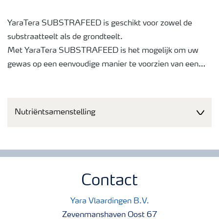
YaraTera SUBSTRAFEED is geschikt voor zowel de
substraatteelt als de grondteelt.
Met YaraTera SUBSTRAFEED is het mogelijk om uw
gewas op een eenvoudige manier te voorzien van een
compleet pakket voedingsstoffen. U kunt hierbij de
voeding continu aan passen aan de behoefte van de
plant. Kortom: Een maximale flexibiliteit en
Nutriëntsamenstelling
gebruiksvriendelijkheid.
Contact
Yara Vlaardingen B.V.
Zevenmanshaven Oost 67