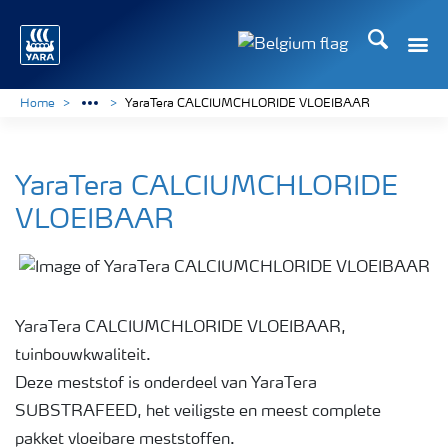
Zoek op Yar
Toggle
Toggle country langu
Home
YaraTera CALCIUMCHLORIDE VLOEIBAAR
YaraTera CALCIUMCHLORIDE
VLOEIBAAR
YaraTera CALCIUMCHLORIDE VLOEIBAAR,
tuinbouwkwaliteit.
Deze meststof is onderdeel van YaraTera
SUBSTRAFEED, het veiligste en meest complete
pakket vloeibare meststoffen.