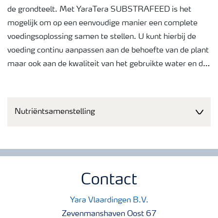
de grondteelt. Met YaraTera SUBSTRAFEED is het
mogelijk om op een eenvoudige manier een complete
voedingsoplossing samen te stellen. U kunt hierbij de
voeding continu aanpassen aan de behoefte van de plant
maar ook aan de kwaliteit van het gebruikte water en de
samenstelling en de hoeveelheid in te zetten drainwater.
Kortom: Een maximale flexibiliteit en
gebruiksvriendelijkheid.
Nutriëntsamenstelling
Hoewel YaraTera SUBSTRAFEED AMNITRA binnen het
YaraTera SUBSTRAFEED pakket een klein product is, is
het wel een erg belangrijk product omdat we met het
inzetten van ammoniumstikstof de pH in het wortel
Contact
milieu kunnen beïnvloeden. Ammonium verlaagt, als het
door de plant wordt opgenomen, namelijk de pH van het
Yara Vlaardingen B.V.
wortelmilieu. Door de hoeveelheid die we gebruiken voor
Zevenmanshaven Oost 67