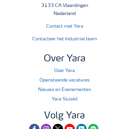
het aanmaken van de voedingsoplossing te variëren,
3133 CA Vlaardingen
kunnen we de pH op laten lopen of verlagen. Hierdoor
Nederland
wordt YaraTera SUBSTRAFEED AMNITRA, naast een
Contact met Yara
voedingsstof, ook het enige instrument dat we hebben
voor de pH regeling in het wortelmilieu. Het is om deze
Contacteer het Industrial team
reden dat veel kwekers YaraLiva CALCINIT vervangen
hebben door de combinatie CALSAL - YaraTera
Over Yara
SUBSTRAFEED AMNITRA.
Over Yara
YaraTera SUBSTRAFEED AMNITRA bevat: 6,43 mol
Openstaande vacatures
N-NH4/kilo 6,43 mol N-NO3/kilo. De dichtheid is 1,24
Nieuws en Evenementen
kilo/liter. Het is een pH neutraal product.
Yara Sluiskil
Volg Yara
facebook
instagram
twitter
youtube
linkedin
spotify